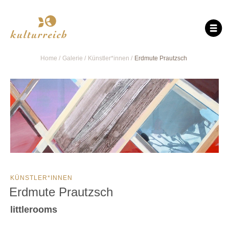
Home
Galerie
Künstler*innen
Erdmute Prautzsch
KÜNSTLER*INNEN
Erdmute Prautzsch
littlerooms