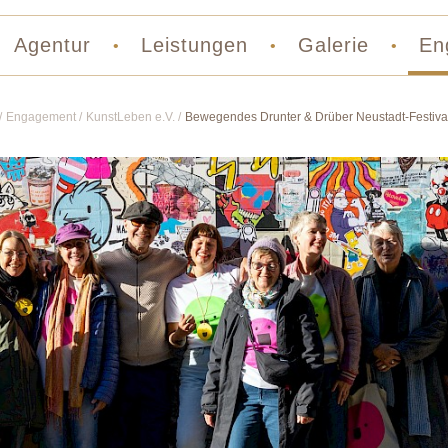
Agentur
Leistungen
Galerie
En
•
•
•
Engagement
KunstLeben e.V.
Bewegendes Drunter & Drüber Neustadt-Festiva