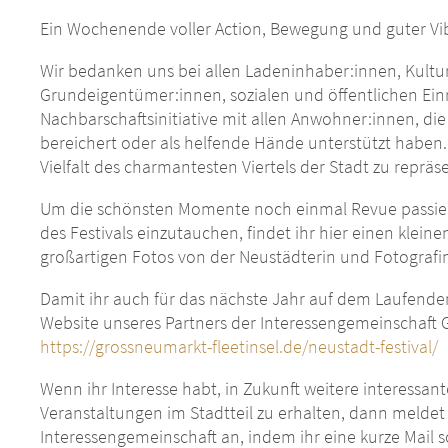
Ein Wochenende voller Action, Bewegung und guter Vi
Wir bedanken uns bei allen Ladeninhaber:innen, Kulturs
Grundeigentümer:innen, sozialen und öffentlichen Ein
Nachbarschaftsinitiative mit allen Anwohner:innen, die
bereichert oder als helfende Hände unterstützt haben
Vielfalt des charmantesten Viertels der Stadt zu repräs
Um die schönsten Momente noch einmal Revue passier
des Festivals einzutauchen, findet ihr hier einen kleinen
großartigen Fotos von der Neustädterin und Fotografi
Damit ihr auch für das nächste Jahr auf dem Laufenden
Website unseres Partners der Interessengemeinschaft G
https://grossneumarkt-fleetinsel.de/neustadt-festival/
Wenn ihr Interesse habt, in Zukunft weitere interessa
Veranstaltungen im Stadtteil zu erhalten, dann meldet
Interessengemeinschaft an, indem ihr eine kurze Mail 