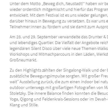
Unter dem Motto „Beweg dich, Neustadt!“ haben wir be
wieder ordentlich mitgemischt und hierfür das Progr
entwickelt. Mit dem Festival ist es uns wieder gelung
darüber hinaus in Bewegung zu versetzen. Es war uns 
Teilnehmer:innen zu fördern und sie damit zum Ausp
Am 28. und 29. September verwandelte das Drunter & Drü
und lebendiges Quartier. Die Vielfalt der Angebote rei
legendären Silent Disco über viele neue Themen-Walks 
Workshops und Mitmachparcours in den Läden, Werkst
Großneumarkt.
Zu den Highlights zählten der Singalong-Walk und der C
zusätzliche Bewegungsimpulse sorgten. Mit großer Freu
wait" Ausstellung zurück, die zum einen indoor bei n
outdoor unterwegs mit großartigen Fotografien von M
Stoletzky. Die innere Balance finden konnten die Bes
Yoga, Qigong und Feldenkrais-Sessions oder im Deva
Klang und Stille.