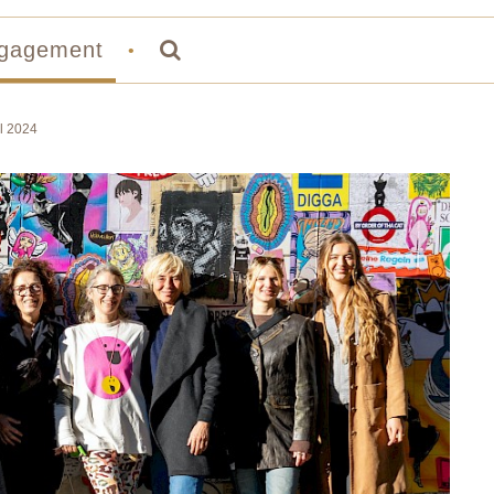
gagement
•
l 2024