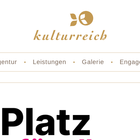
entur
Leistungen
Galerie
Engag
•
•
•