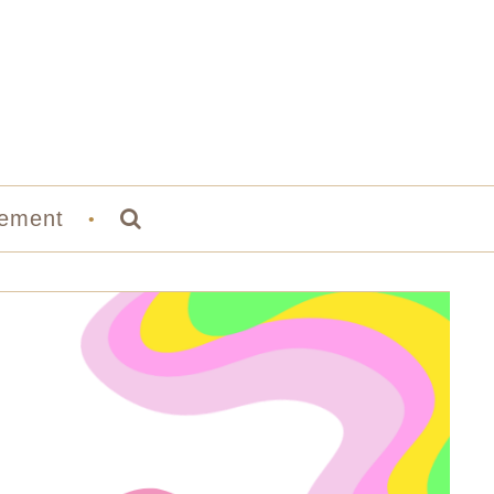
ement
•