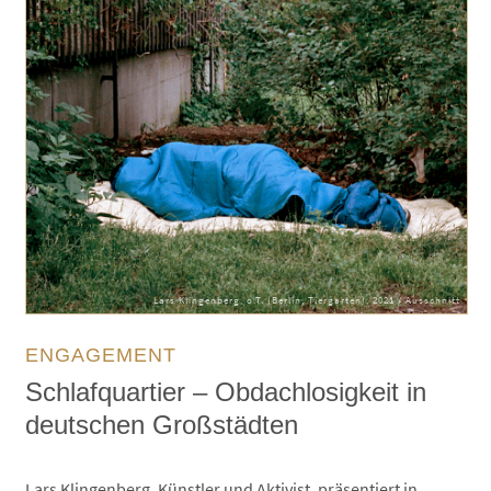
Lars Klingenberg, o.T. (Berlin, Tiergarten), 2021 / Ausschnitt
ENGAGEMENT
Schlafquartier – Obdachlosigkeit in
deutschen Großstädten
Lars Klingenberg, Künstler und Aktivist, präsentiert in