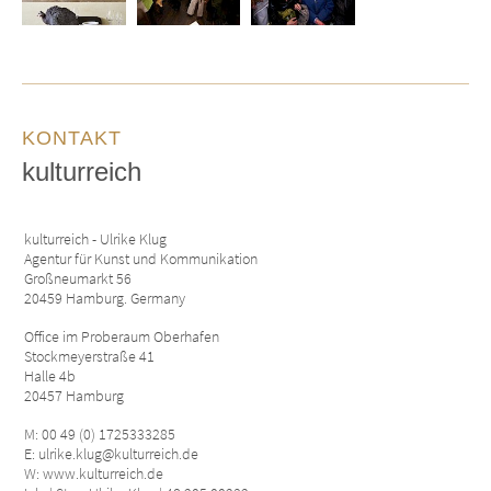
KONTAKT
kulturreich
kulturreich - Ulrike Klug
Agentur für Kunst und Kommunikation
Großneumarkt 56
20459 Hamburg. Germany
Office im Proberaum Oberhafen
Stockmeyerstraße 41
Halle 4b
20457 Hamburg
M: 00 49 (0) 1725333285
E: ulrike.klug@kulturreich.de
W: www.kulturreich.de