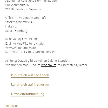
Agentur für Kunst und Kommunikation
Großneumarkt 56
20459 Hamburg. Germany
Office im Proberaum Oberhafen
Stockmeyerstraße 41
Halle 4b
20457 Hamburg
M: 00 49 (0) 1725333285
E: ulrike.klug@kulturreich.de
W: www.kulturreich.de
Inh. | Stnr.: Ulrike Klug | 48.205.00232
Achtung: Derzeit gibt es keinen Galerie-Standort.
Wir arbeiten mobil und im
Proberaum
im Oberhafen Quartier.
kulturreich auf Facebook
kulturreich auf Instagram
Newsletteranmeldung
Impressum