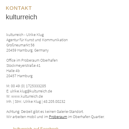
KONTAKT
kulturreich
kulturreich - Ulrike Klug
Agentur für Kunst und Kommunikation
Großneumarkt 56
20459 Hamburg. Germany
Office im Proberaum Oberhafen
Stockmeyerstraße 41
Halle 4b
20457 Hamburg
M: 00 49 (0) 1725333285
E: ulrike.klug@kulturreich.de
W: www.kulturreich.de
Inh. | Stnr.: Ulrike Klug | 48.205.00232
Achtung: Derzeit gibt es keinen Galerie-Standort.
Wir arbeiten mobil und im
Proberaum
im Oberhafen Quartier.
kulturreich auf Facebook