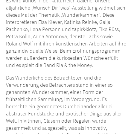
Es wird kurios in der kulturreich Galerie: Unsere
alljährliche „Wünsch Dir ’was“-Ausstellung widmet sich
dieses Mal der Thematik „Wunderkammer“. Diese
interpretieren Elsa Klever, Katinka Reinke, Galja
Pachenko, Lena Personn und tapir&klotz, Elke Rüss,
Petra Kölln, Arina Antonova, der 6te Lachs sowie
Roland Wolf mit ihren künstlerischen Arbeiten auf ihre
ganz individuelle Weise. Beim Eröffnungsprogramm
werden außerdem die kuriosesten Wünsche erfüllt
und es spielt die Band Ria & the Money.
Das Wunderliche des Betrachteten und die
Verwunderung des Betrachters stand in einer so
genannten Wunderkammer, einer Form der
frühzeitlichen Sammlung, im Vordergrund. Es
herrschte ein geordnetes Durcheinander allerlei
abstruser Fundstücke und exotischer Dinge aus aller
Welt. In Vitrinen, Gläsern oder Regalen wurde
gesammelt und ausgestellt, was als innovativ,