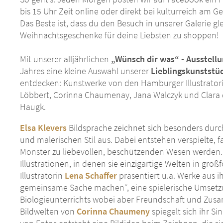
bis 15 Uhr Zeit online oder direkt bei kulturreich am
Das Beste ist, dass du den Besuch in unserer Galerie 
Weihnachtsgeschenke für deine Liebsten zu shoppen!
Mit unserer alljährlichen
„Wünsch dir was“ - Ausstell
Jahres eine kleine Auswahl unserer
Lieblingskunststü
entdecken: Kunstwerke von den Hamburger Illustratorin
Löbbert, Corinna Chaumenay, Jana Walczyk und Clara de
Haugk.
Elsa Klevers
Bildsprache zeichnet sich besonders durch
und malerischen Stil aus. Dabei entstehen verspielte, 
Monster zu liebevollen, beschützenden Wesen werden
Illustrationen, in denen sie einzigartige Welten in gro
Illustratorin
Lena Schaffer
präsentiert u.a. Werke aus 
gemeinsame Sache machen“, eine spielerische Umsetz
Biologieunterrichts wobei aber Freundschaft und Zus
Bildwelten von
Corinna Chaumeny
spiegelt sich ihr Si