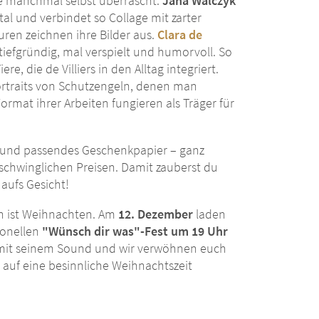
ie manchmal selbst überrascht.
Jana Walczyk
tal und verbindet so Collage mit zarter
uren zeichnen ihre Bilder aus.
Clara de
 tiefgründig, mal verspielt und humorvoll. So
, die de Villiers in den Alltag integriert.
Portraits von Schutzengeln, denen man
ormat ihrer Arbeiten fungieren als Träger für
r und passendes Geschenkpapier – ganz
chwinglichen Preisen. Damit zauberst du
aufs Gesicht!
nn ist Weihnachten. Am
12. Dezember
laden
ionellen
"Wünsch dir was"-Fest um 19 Uhr
ns mit seinem Sound und wir verwöhnen euch
s auf eine besinnliche Weihnachtszeit