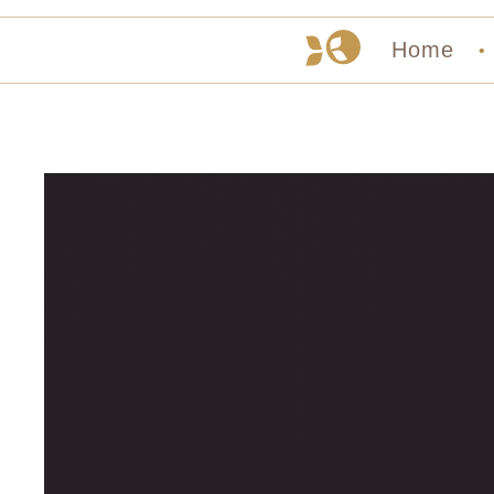
Home
•