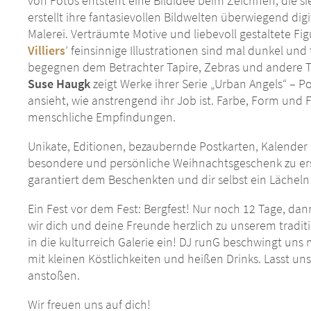
von Fotos entsteht eine Bildidee beim Zeichnen, die s
erstellt ihre fantasievollen Bildwelten überwiegend digi
Malerei. Verträumte Motive und liebevoll gestaltete Fig
Villiers
’ feinsinnige Illustrationen sind mal dunkel und
begegnen dem Betrachter Tapire, Zebras und andere Tiere
Suse Haugk
zeigt Werke ihrer Serie „Urban Angels“ – 
ansieht, wie anstrengend ihr Job ist. Farbe, Form und F
menschliche Empfindungen.
Unikate, Editionen, bezaubernde Postkarten, Kalende
besondere und persönliche Weihnachtsgeschenk zu ers
garantiert dem Beschenkten und dir selbst ein Lächeln 
Ein Fest vor dem Fest: Bergfest! Nur noch 12 Tage, da
wir dich und deine Freunde herzlich zu unserem tradit
in die kulturreich Galerie ein! DJ runG beschwingt u
mit kleinen Köstlichkeiten und heißen Drinks. Lasst un
anstoßen.
Wir freuen uns auf dich!