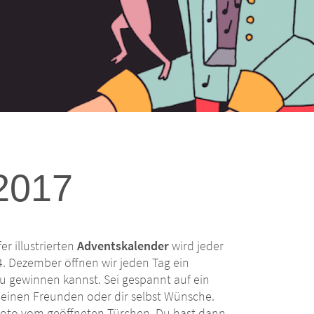
2017
r illustrierten
Adventskalender
wird jeder
4. Dezember öffnen wir jeden Tag ein
du gewinnen kannst. Sei gespannt auf ein
 deinen Freunden oder dir selbst Wünsche.
 Foto vom geöffneten Türchen. Du hast dann