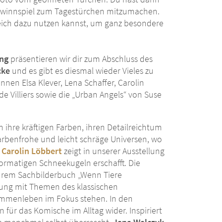
 Gewinnspiel zum Tagestürchen mitzumachen.
gleich dazu nutzen kannst, um ganz besondere
ung
präsentieren wir dir zum Abschluss des
cke
und es gibt es diesmal wieder Vieles zu
nen Elsa Klever, Lena Schaffer, Carolin
 Villiers sowie die „Urban Angels“ von Suse
 ihre kräftigen Farben, ihren Detailreichtum
farbenfrohe und leicht schräge Universen, wo
.
Carolin Löbbert
zeigt in unserer Ausstellung
ßformatigen Schneekugeln erschafft. Die
ihrem Sachbilderbuch „Wenn Tiere
ung mit Themen des klassischen
ammenleben im Fokus stehen. In den
nn für das Komische im Alltag wider. Inspiriert