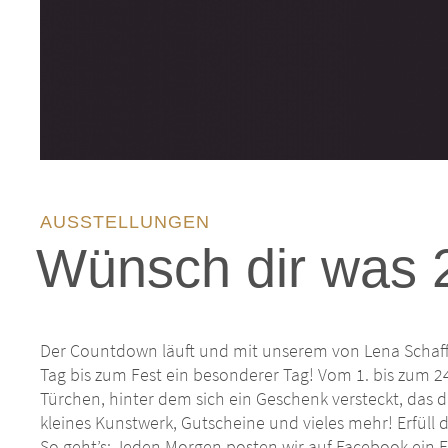
AUSSTELLUNGEN
Wünsch dir was 
Der Countdown läuft und mit unserem von Lena Schaffe
Tag bis zum Fest ein besonderer Tag! Vom 1. bis zum 2
Türchen, hinter dem sich ein Geschenk versteckt, das 
kleines Kunstwerk, Gutscheine und vieles mehr! Erfüll
So geht’s: Jeden Morgen posten wir auf Facebook ein