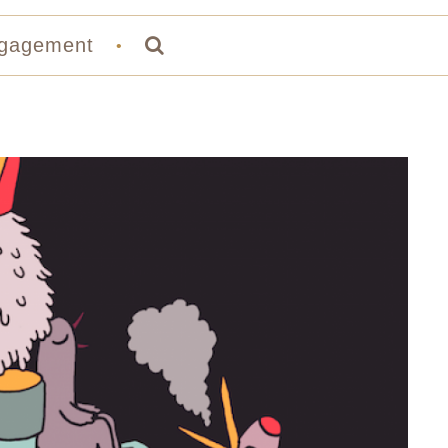
gagement
•