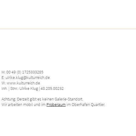
M: 00 49 (0) 1725333285
E: ulrike.klug@kulturreich.de
W: www.kulturreich.de
Inh. | Stnr.: Ulrike Klug | 48.205.00232
Achtung: Derzeit gibt es keinen Galerie-Standort.
Wir arbeiten mobil und im
Proberaum
im Oberhafen Quartier.