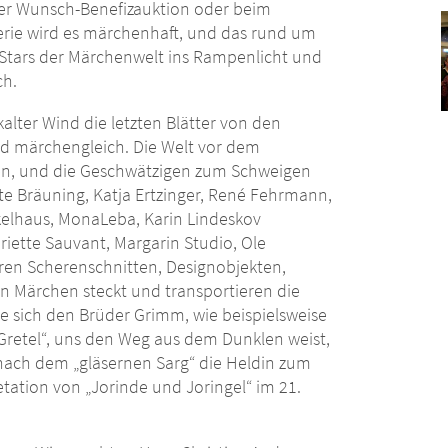
der Wunsch-Benefizauktion oder beim
erie wird es märchenhaft, und das rund um
 Stars der Märchenwelt ins Rampenlicht und
ch.
alter Wind die letzten Blätter von den
nd märchengleich. Die Welt vor dem
en, und die Geschwätzigen zum Schweigen
tte Bräuning, Katja Ertzinger, René Fehrmann,
kelhaus, MonaLeba, Karin Lindeskov
riette Sauvant, Margarin Studio, Ole
ren Scherenschnitten, Designobjekten,
n Märchen steckt und transportieren die
ie sich den Brüder Grimm, wie beispielsweise
d Gretel“, uns den Weg aus dem Dunklen weist,
ach dem „gläsernen Sarg“ die Heldin zum
etation von „Jorinde und Joringel“ im 21.