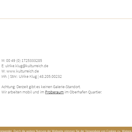
M: 00 49 (0) 1725333285
E: ulrike.klug@kulturreich.de
W: www.kulturreich.de
Inh. | Stnr.: Ulrike Klug | 48.205.00232
Achtung: Derzeit gibt es keinen Galerie-Standort.
Wir arbeiten mobil und im
Proberaum
im Oberhafen Quartier.
verwendet. Durch die weitere Nutzung der Webseite stimmen Sie der Verwendung von Cookies zu. Weitere I