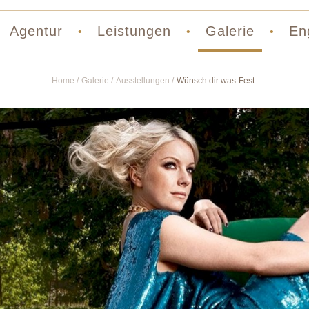
Agentur
Leistungen
Galerie
En
•
•
•
Home
Galerie
Ausstellungen
Wünsch dir was-Fest