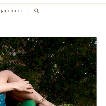
gagement
•