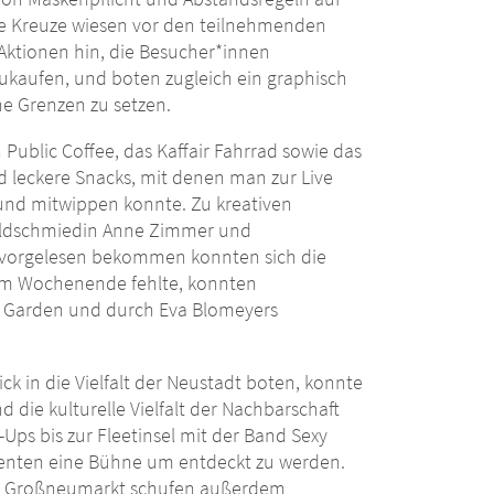
ne Kreuze wiesen vor den teilnehmenden
ktionen hin, die Besucher*innen
ukaufen, und boten zugleich ein graphisch
ne Grenzen zu setzen.
 Public Coffee, das Kaffair Fahrrad sowie das
 leckere Snacks, mit denen man zur Live
n und mitwippen konnte. Zu kreativen
oldschmiedin Anne Zimmer und
d vorgelesen bekommen konnten sich die
s am Wochenende fehlte, konnten
et Garden und durch Eva Blomeyers
ck in die Vielfalt der Neustadt boten, konnte
die kulturelle Vielfalt der Nachbarschaft
ps bis zur Fleetinsel mit der Band Sexy
lenten eine Bühne um entdeckt zu werden.
em Großneumarkt schufen außerdem