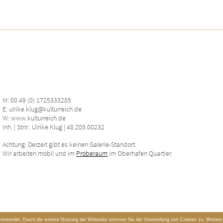
M: 00 49 (0) 1725333285
E: ulrike.klug@kulturreich.de
W: www.kulturreich.de
Inh. | Stnr.: Ulrike Klug | 48.205.00232
Achtung: Derzeit gibt es keinen Galerie-Standort.
Wir arbeiten mobil und im
Proberaum
im Oberhafen Quartier.
verwendet. Durch die weitere Nutzung der Webseite stimmen Sie der Verwendung von Cookies zu. Weitere I