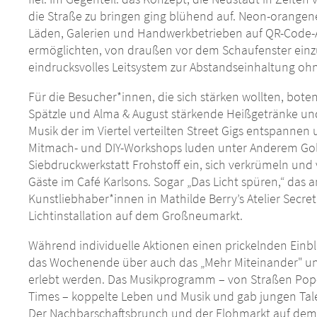
die Straße zu bringen ging blühend auf. Neon-orange
Läden, Galerien und Handwerkbetrieben auf QR-Code-A
ermöglichten, von draußen vor dem Schaufenster einz
eindrucksvolles Leitsystem zur Abstandseinhaltung oh
Für die Besucher*innen, die sich stärken wollten, boten
Spätzle und Alma & August stärkende Heißgetränke und
Musik der im Viertel verteilten Street Gigs entspanne
Mitmach- und DIY-Workshops luden unter Anderem G
Siebdruckwerkstatt Frohstoff ein, sich verkrümeln un
Gäste im Café Karlsons. Sogar „Das Licht spüren,“ da
Kunstliebhaber*innen in Mathilde Berry’s Atelier Secr
Lichtinstallation auf dem Großneumarkt.
Während individuelle Aktionen einen prickelnden Einbli
das Wochenende über auch das „Mehr Miteinander" und 
erlebt werden. Das Musikprogramm – von Straßen Pop-U
Times – koppelte Leben und Musik und gab jungen Ta
Der Nachbarschaftsbrunch und der Flohmarkt auf d