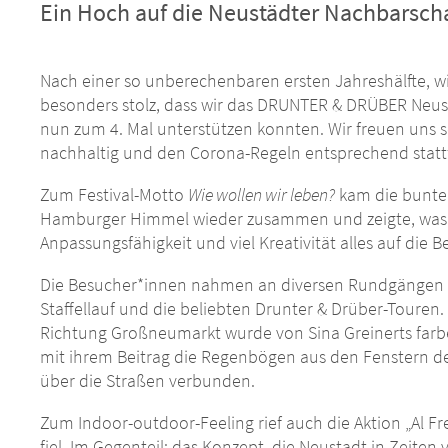
Ein Hoch auf die Neustädter Nachbarscha
Nach einer so unberechenbaren ersten Jahreshälfte, wie
besonders stolz, dass wir das DRUNTER & DRÜBER Neust
nun zum 4. Mal unterstützen konnten. Wir freuen uns s
nachhaltig und den Corona-Regeln entsprechend statt
Zum Festival-Motto
Wie wollen wir leben?
kam die bunte 
Hamburger Himmel wieder zusammen und zeigte, was
Anpassungsfähigkeit und viel Kreativität alles auf die B
Die Besucher*innen nahmen an diversen Rundgängen te
Staffellauf und die beliebten Drunter & Drüber-Toure
Richtung Großneumarkt wurde von Sina Greinerts farb
mit ihrem Beitrag die Regenbögen aus den Fenstern de
über die Straßen verbunden.
Zum Indoor-outdoor-Feeling rief auch die Aktion „Al Fre
fiel. Im Gegenteil: das Konzept, die Neustadt in Zeite