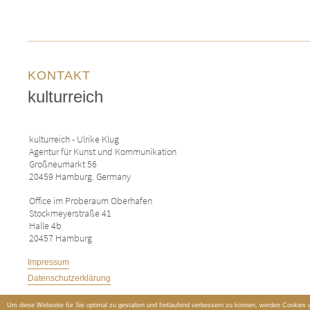
KONTAKT
kulturreich
kulturreich - Ulrike Klug
Agentur für Kunst und Kommunikation
Großneumarkt 56
20459 Hamburg. Germany
Office im Proberaum Oberhafen
Stockmeyerstraße 41
Halle 4b
20457 Hamburg
Impressum
Datenschutzerklärung
Um diese Webseite für Sie optimal zu gestalten und fortlaufend verbessern zu können, werden Cookies 