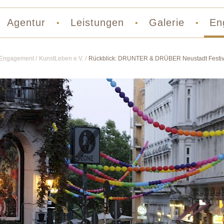
Agentur
Leistungen
Galerie
En
•
•
•
Engagement
KunstLeben e.V.
Rückblick: DRUNTER & DRÜBER Neustadt Festiv